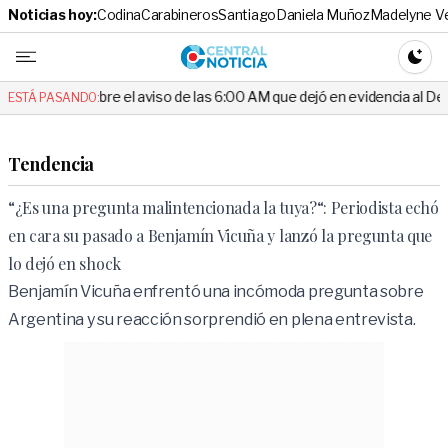
Noticias hoy:
Codina
Carabineros
Santiago
Daniela Muñoz
Madelyne V
Central No
CAMBI
el aviso de las 6:00 AM que dejó en evidencia al Delegado
Escánda
ESTÁ PASANDO:
Tendencia
“¿Es una pregunta malintencionada la tuya?“: Periodista echó
en cara su pasado a Benjamín Vicuña y lanzó la pregunta que
lo dejó en shock
Benjamín Vicuña enfrentó una incómoda pregunta sobre
Argentina y su reacción sorprendió en plena entrevista.