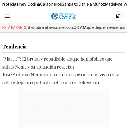
Noticias hoy:
Codina
Carabineros
Santiago
Daniela Muñoz
Madelyne V
Central No
CAMBI
nta sobre el aviso de las 6:00 AM que dejó en evidencia al Delegado
ESTÁ PASANDO:
Tendencia
“Mari…”: El brutal y repudiable ataque homofóbico que
sufrió Neme y su aplaudida reacción
José Antonio Neme contó el duro episodio que vivió en la
calle y dejó una potente reflexión en televisión.