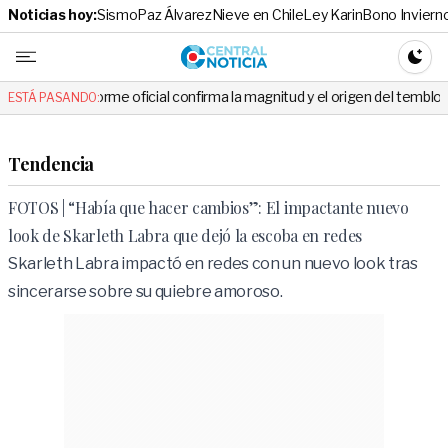
Noticias hoy:
Sismo
Paz Álvarez
Nieve en Chile
Ley Karin
Bono Inviern
Central No
CAMBI
l confirma la magnitud y el origen del temblor
VIDEO | La guagua 
ESTÁ PASANDO:
Tendencia
FOTOS | “Había que hacer cambios”: El impactante nuevo
look de Skarleth Labra que dejó la escoba en redes
Skarleth Labra impactó en redes con un nuevo look tras
sincerarse sobre su quiebre amoroso.