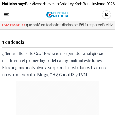
Noticias hoy:
Paz Álvarez
Nieve en Chile
Ley Karin
Bono Invierno 2026
Central No
CAMBI
 salió en todos los diarios de 1994 reapareció e hizo llorar a todos en
ESTÁ PASANDO:
Tendencia
¿Neme o Roberto Cox? Revisa el inesperado canal que se
quedó con el primer lugar del rating matinal este lunes
El rating matinal volvió a sorprender este lunes tras una
nueva pelea entre Mega, CHV, Canal 13 y TVN.