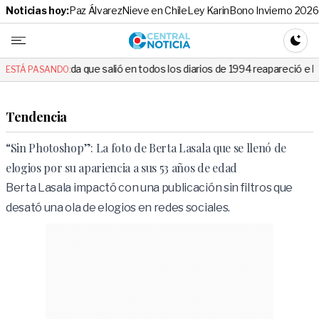
Noticias hoy:
Paz Álvarez
Nieve en Chile
Ley Karin
Bono Invierno 2026
Central No
CAMBI
 salió en todos los diarios de 1994 reapareció e hizo llorar a todos en
ESTÁ PASANDO:
Tendencia
“Sin Photoshop”: La foto de Berta Lasala que se llenó de
elogios por su apariencia a sus 53 años de edad
Berta Lasala impactó con una publicación sin filtros que
desató una ola de elogios en redes sociales.