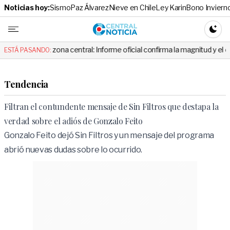
Noticias hoy:
Sismo
Paz Álvarez
Nieve en Chile
Ley Karin
Bono Inviern
Central No
CAMBI
 zona central: Informe oficial confirma la magnitud y el origen del tembl
ESTÁ PASANDO:
Tendencia
Filtran el contundente mensaje de Sin Filtros que destapa la
verdad sobre el adiós de Gonzalo Feito
Gonzalo Feito dejó Sin Filtros y un mensaje del programa
abrió nuevas dudas sobre lo ocurrido.