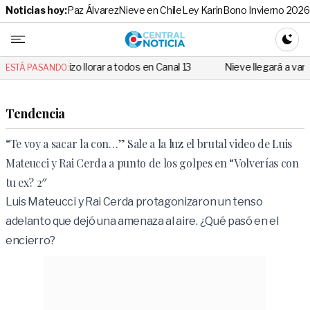
Noticias hoy:
Paz Álvarez
Nieve en Chile
Ley Karin
Bono Invierno 2026
Central No
CAMBI
 llorar a todos en Canal 13
Nieve llegará a varias regiones de Chil
ESTÁ PASANDO:
Tendencia
“Te voy a sacar la con…” Sale a la luz el brutal video de Luis
Mateucci y Rai Cerda a punto de los golpes en “Volverías con
tu ex? 2″
Luis Mateucci y Rai Cerda protagonizaron un tenso
adelanto que dejó una amenaza al aire. ¿Qué pasó en el
encierro?