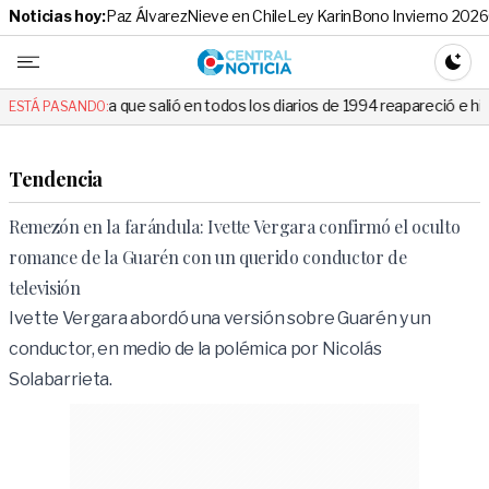
Noticias hoy:
Paz Álvarez
Nieve en Chile
Ley Karin
Bono Invierno 2026
Central No
CAMBI
salió en todos los diarios de 1994 reapareció e hizo llorar a todos en 
ESTÁ PASANDO:
Tendencia
Remezón en la farándula: Ivette Vergara confirmó el oculto
romance de la Guarén con un querido conductor de
televisión
Ivette Vergara abordó una versión sobre Guarén y un
conductor, en medio de la polémica por Nicolás
Solabarrieta.