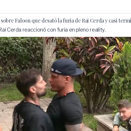
obre Faloon que desató la furia de Rai Cerda y casi termi
ai Cerda reaccionó con furia en pleno reality.