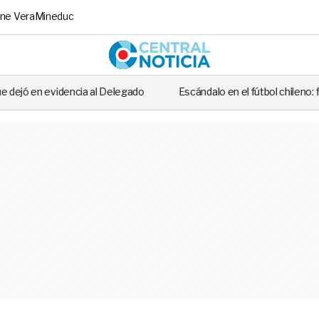
ne Vera
Mineduc
Central No
l Delegado
Escándalo en el fútbol chileno: futbolista fue detenido 