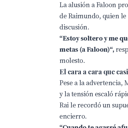
La alusión a Faloon pr
de Raimundo, quien le 
discusión.
“Estoy soltero y me q
metas (a Faloon)“,
resp
molesto.
El cara a cara que cas
Pese a la advertencia, 
y la tensión escaló rá
Rai le recordó un supue
encierro.
“Cuando te agarré afu