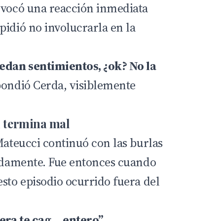
ovocó una reacción inmediata
pidió no involucrarla en la
uedan sentimientos, ¿ok? No la
ondió Cerda, visiblemente
i termina mal
Mateucci continuó con las burlas
pidamente. Fue entonces cuando
sto episodio ocurrido fuera del
era te cag… entero”.