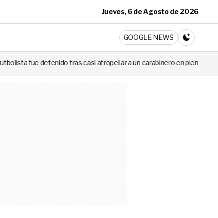
Jueves, 6 de Agosto de 2026
ticia
GOOGLE NEWS
CAMBIA A 
tras casi atropellar a un carabinero en plena fiscalización
Cortes 