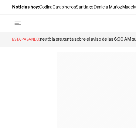
Noticias hoy:
Codina
Carabineros
Santiago
Daniela Muñoz
Madely
negó: la pregunta sobre el aviso de las 6:00 AM que dejó en evidencia a
ESTÁ PASANDO: