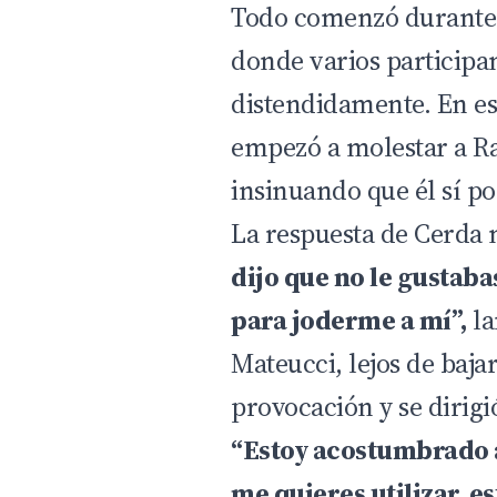
Todo comenzó durante 
donde varios participa
distendidamente. En e
empezó a molestar a Ra
insinuando que él sí po
La respuesta de Cerda 
dijo que no le gustabas
para joderme a mí”,
la
Mateucci, lejos de bajar
provocación y se dirigi
“Estoy acostumbrado a 
me quieres utilizar, e