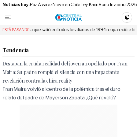
Noticias hoy:
Paz Álvarez
Nieve en Chile
Ley Karin
Bono Invierno 2026
Central No
CAMBI
 salió en todos los diarios de 1994 reapareció e hizo llorar a todos en
ESTÁ PASANDO:
Tendencia
Destapan la cruda realidad del joven atropellado por Fran
Maira: Su padre rompió el silencio con una impactante
revelación contra la chica reality
Fran Maira volvió al centro de la polémica tras el duro
relato del padre de Mayerson Zapata. ¿Qué reveló?