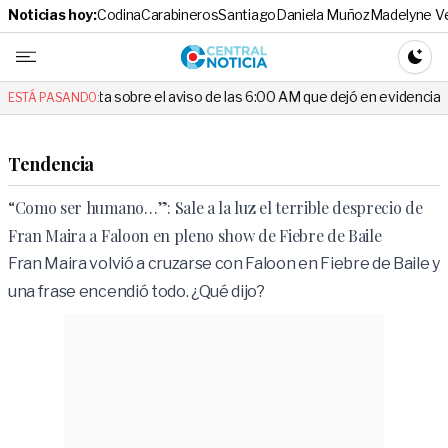
Noticias hoy:
Codina
Carabineros
Santiago
Daniela Muñoz
Madelyne V
Central No
CAMBI
 sobre el aviso de las 6:00 AM que dejó en evidencia al Delegado
ESTÁ PASANDO:
Tendencia
“Como ser humano…”: Sale a la luz el terrible desprecio de
Fran Maira a Faloon en pleno show de Fiebre de Baile
Fran Maira volvió a cruzarse con Faloon en Fiebre de Baile y
una frase encendió todo. ¿Qué dijo?