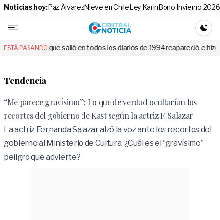
Noticias hoy:
Paz Álvarez
Nieve en Chile
Ley Karin
Bono Invierno 2026
Central No
CAMBI
alió en todos los diarios de 1994 reapareció e hizo llorar a todos en 
ESTÁ PASANDO:
Tendencia
“Me parece gravísimo”: Lo que de verdad ocultarían los
recortes del gobierno de Kast según la actriz F. Salazar
La actriz Fernanda Salazar alzó la voz ante los recortes del
gobierno al Ministerio de Cultura. ¿Cuál es el “gravísimo”
peligro que advierte?