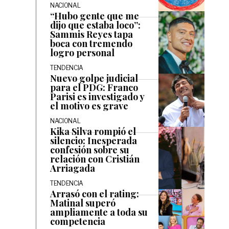
NACIONAL
“Hubo gente que me
dijo que estaba loco”:
Sammis Reyes tapa
boca con tremendo
logro personal
TENDENCIA
Nuevo golpe judicial
para el PDG: Franco
Parisi es investigado y
el motivo es grave
NACIONAL
Kika Silva rompió el
silencio: Inesperada
confesión sobre su
relación con Cristián
Arriagada
TENDENCIA
Arrasó con el rating:
Matinal superó
ampliamente a toda su
competencia