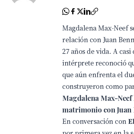
Magdalena Max-Neef se 
relación con Juan Benn
27 años de vida. A casi 
intérprete reconoció qu
que aún enfrenta el du
construyeron como par
Magdalena Max-Neef h
matrimonio con Juan 
En conversación con
E
por primera vez en la 