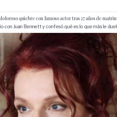
 doloroso quiebre con famoso actor tras 27 años de matri
 con Juan Bennett y confesó qué es lo que más le duele