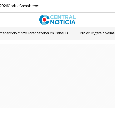
 2026
Codina
Carabineros
Central No
os en Canal 13
Nieve llegará a varias regiones de Chile: Revisa si l