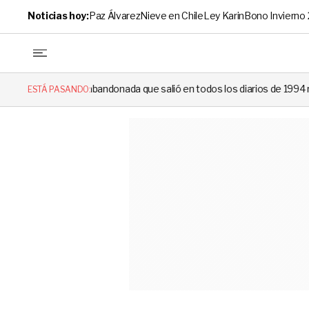
Noticias hoy:
Paz Álvarez
Nieve en Chile
Ley Karin
Bono Invierno
a que salió en todos los diarios de 1994 reapareció e hizo llorar a tod
ESTÁ PASANDO: