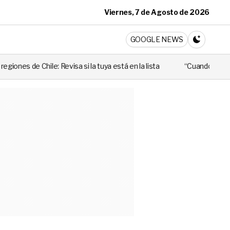
Viernes, 7 de Agosto de 2026
ticia
GOOGLE NEWS
CAMBIA A 
a tuya está en la lista
“Cuando alguien utiliza mal esa ley, perju