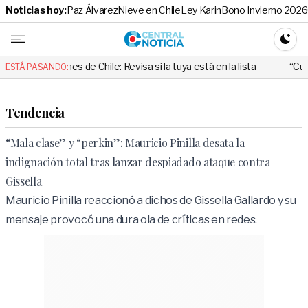
Noticias hoy:
Paz Álvarez
Nieve en Chile
Ley Karin
Bono Invierno 2026
Central No
CAMBI
s de Chile: Revisa si la tuya está en la lista
“Cuando alguien utili
ESTÁ PASANDO:
Tendencia
“Mala clase” y “perkin”: Mauricio Pinilla desata la
indignación total tras lanzar despiadado ataque contra
Gissella
Mauricio Pinilla reaccionó a dichos de Gissella Gallardo y su
mensaje provocó una dura ola de críticas en redes.