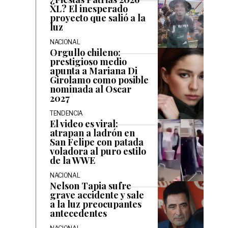
XL? El inesperado
proyecto que salió a la
luz
NACIONAL
Orgullo chileno:
prestigioso medio
apunta a Mariana Di
Girolamo como posible
nominada al Oscar
2027
TENDENCIA
El video es viral:
atrapan a ladrón en
San Felipe con patada
voladora al puro estilo
de la WWE
NACIONAL
Nelson Tapia sufre
grave accidente y sale
a la luz preocupantes
antecedentes