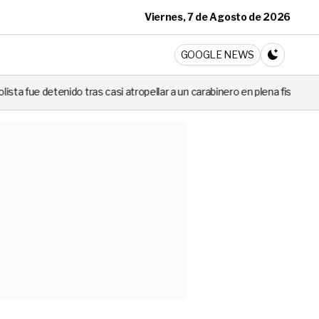
Viernes, 7 de Agosto de 2026
ticia
GOOGLE NEWS
CAMBIA A 
i atropellar a un carabinero en plena fiscalización
Cortes de luz d