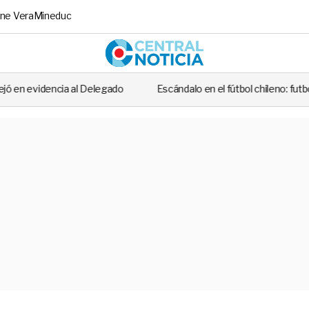
ne Vera
Mineduc
Central No
ado
Escándalo en el fútbol chileno: futbolista fue detenido tras cas