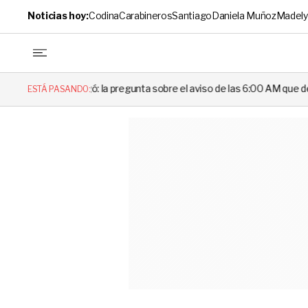
Noticias hoy:
Codina
Carabineros
Santiago
Daniela Muñoz
Madely
 pregunta sobre el aviso de las 6:00 AM que dejó en evidencia al Deleg
ESTÁ PASANDO: