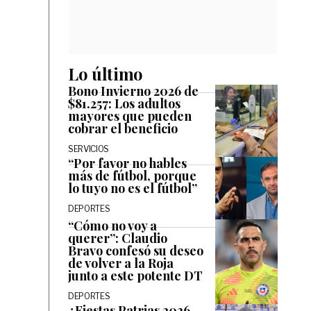
Lo último
Bono Invierno 2026 de
$81.257: Los adultos
mayores que pueden
cobrar el beneficio
SERVICIOS
“Por favor no hables
más de fútbol, porque
lo tuyo no es el fútbol”
DEPORTES
“Cómo no voy a
querer”: Claudio
Bravo confesó su deseo
de volver a la Roja
junto a este potente DT
DEPORTES
¿Fiestas Patrias 2026