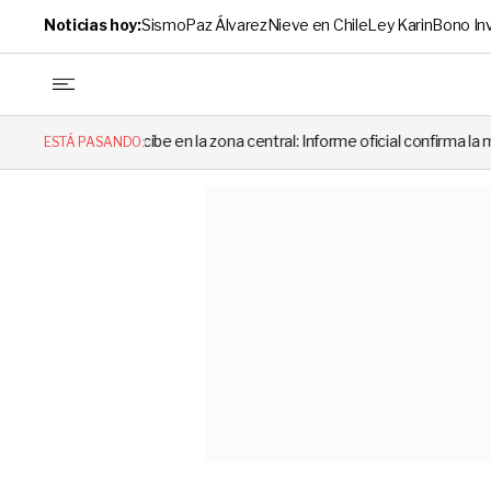
Noticias hoy:
Sismo
Paz Álvarez
Nieve en Chile
Ley Karin
Bono In
ercibe en la zona central: Informe oficial confirma la magnitud y el orig
ESTÁ PASANDO: