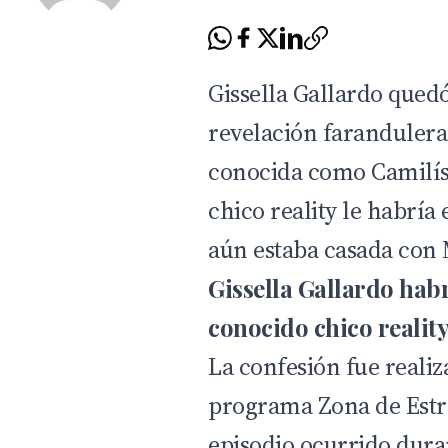
Gissella Gallardo que
revelación faranduler
conocida como Camilís
chico reality le habría
aún estaba casada con 
Gissella Gallardo hab
conocido chico realit
La confesión fue reali
programa
Zona de Estr
episodio ocurrido dura