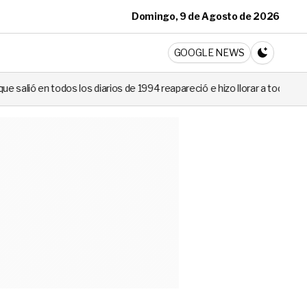
Domingo, 9 de Agosto de 2026
ticia
GOOGLE NEWS
CAMBIA A 
s diarios de 1994 reapareció e hizo llorar a todos en Canal 13
N