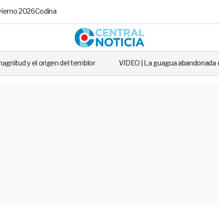
vierno 2026
Codina
Central No
en del temblor
VIDEO | La guagua abandonada que salió en todos lo