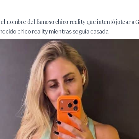
l nombre del famoso chico reality que intentó jotear a G
onocido chico reality mientras seguía casada.