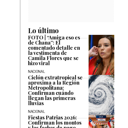
Lo último
FOTO | “Amiga eso es
de Chana”: El
comentado detalle en
la vestimenta de
Camila Flores que se
hizo viral
NACIONAL
Ciclón extratropical se
aproxima a la Región
Metropolitana:
Confirman cuándo
llegan las primeras
lluvias
NACIONAL
Fiestas Patrias 2026:
Confirman los montos
y las fechas de pago