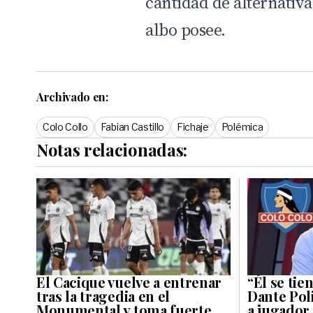
cantidad de alternativa
albo posee.
Archivado en:
Colo Collo
Fabian Castillo
Fichaje
Polémica
Notas relacionadas:
El Cacique vuelve a entrenar
“Él se ti
tras la tragedia en el
Dante Poli
Monumental y toma fuerte
a jugador