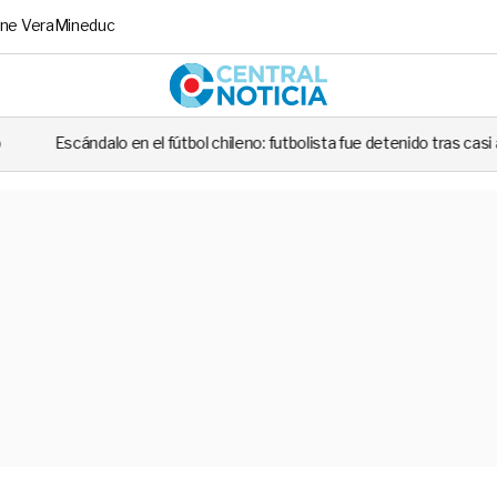
ne Vera
Mineduc
Central No
ileno: futbolista fue detenido tras casi atropellar a un carabinero en ple