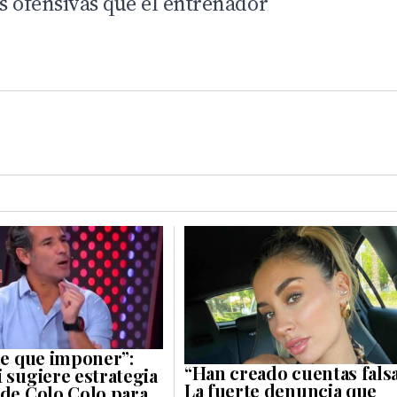
s ofensivas que el entrenador
ene que imponer”:
“Han creado cuentas falsa
 sugiere estrategia
La fuerte denuncia que
 de Colo Colo para