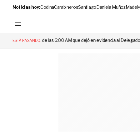
Noticias hoy:
Codina
Carabineros
Santiago
Daniela Muñoz
Madely
00 AM que dejó en evidencia al Delegado
Escándalo en el fútbol ch
ESTÁ PASANDO: