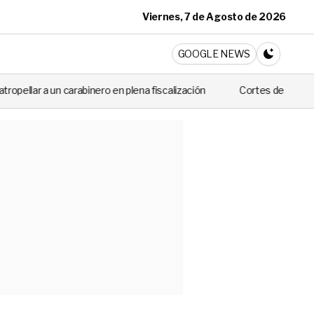
Viernes, 7 de Agosto de 2026
ticia
GOOGLE NEWS
CAMBIA A 
na fiscalización
Cortes de luz de hasta 8 horas afectarán este mar