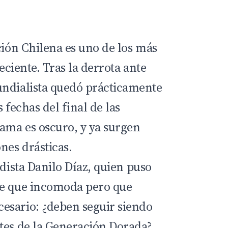
ción Chilena
es uno de los más
reciente. Tras la derrota ante
undialista quedó prácticamente
 fechas del final de las
rama es oscuro, y ya surgen
nes drásticas.
odista
Danilo Díaz
, quien puso
te que incomoda pero que
esario: ¿deben seguir siendo
tes de la Generación Dorada?