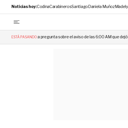
Noticias hoy:
Codina
Carabineros
Santiago
Daniela Muñoz
Madely
pregunta sobre el aviso de las 6:00 AM que dejó en evidencia al Delega
ESTÁ PASANDO: