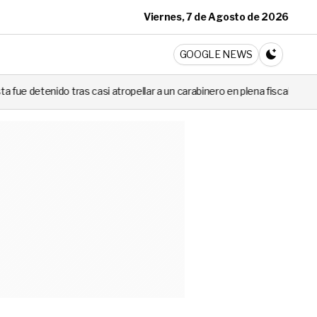
Viernes, 7 de Agosto de 2026
ticia
GOOGLE NEWS
CAMBIA A 
i atropellar a un carabinero en plena fiscalización
Cortes de luz d