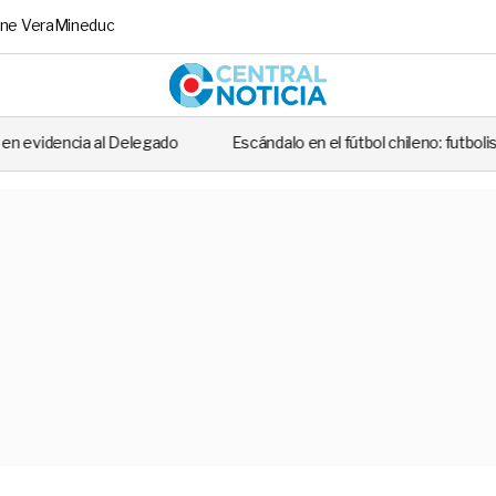
ne Vera
Mineduc
Central No
do
Escándalo en el fútbol chileno: futbolista fue detenido tras cas