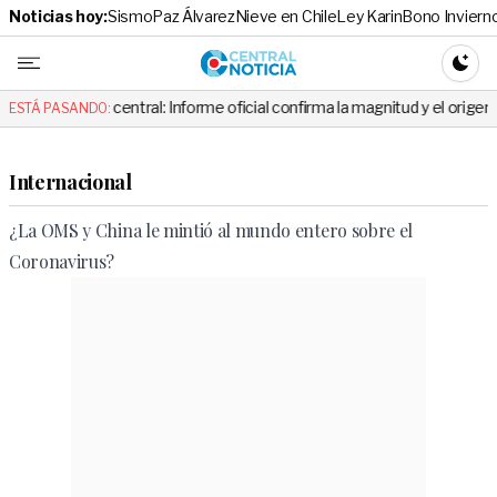
Noticias hoy:
Sismo
Paz Álvarez
Nieve en Chile
Ley Karin
Bono Inviern
Central No
CAMBI
entral: Informe oficial confirma la magnitud y el origen del temblor
ESTÁ PASANDO:
Internacional
¿La OMS y China le mintió al mundo entero sobre el
Coronavirus?