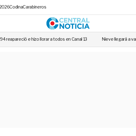
 2026
Codina
Carabineros
Central No
r a todos en Canal 13
Nieve llegará a varias regiones de Chile: Rev