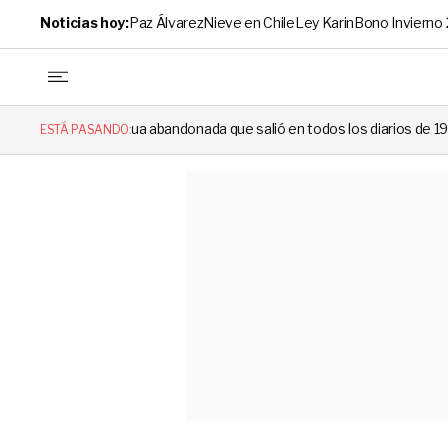
Noticias hoy:
Paz Álvarez
Nieve en Chile
Ley Karin
Bono Invierno
andonada que salió en todos los diarios de 1994 reapareció e hizo llora
ESTÁ PASANDO: