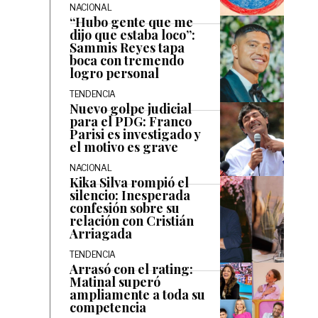
NACIONAL
“Hubo gente que me
dijo que estaba loco”:
Sammis Reyes tapa
boca con tremendo
logro personal
TENDENCIA
Nuevo golpe judicial
para el PDG: Franco
Parisi es investigado y
el motivo es grave
NACIONAL
Kika Silva rompió el
silencio: Inesperada
confesión sobre su
relación con Cristián
Arriagada
TENDENCIA
Arrasó con el rating:
Matinal superó
ampliamente a toda su
competencia