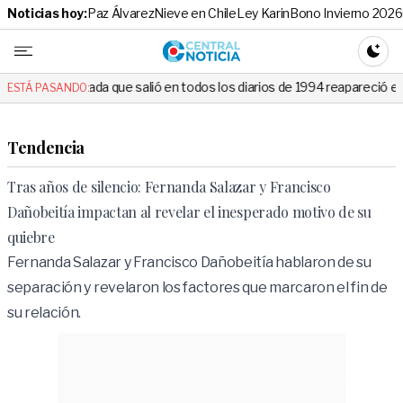
Noticias hoy:
Paz Álvarez
Nieve en Chile
Ley Karin
Bono Invierno 2026
Central No
CAMBI
que salió en todos los diarios de 1994 reapareció e hizo llorar a todos
ESTÁ PASANDO:
Tendencia
Tras años de silencio: Fernanda Salazar y Francisco
Dañobeitía impactan al revelar el inesperado motivo de su
quiebre
Fernanda Salazar y Francisco Dañobeitía hablaron de su
separación y revelaron los factores que marcaron el fin de
su relación.