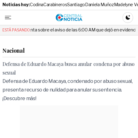
Noticias hoy:
Codina
Carabineros
Santiago
Daniela Muñoz
Madelyne V
Central No
CAMBI
ta sobre el aviso de las 6:00 AM que dejó en evidencia al Delegado
ESTÁ PASANDO:
Nacional
Defensa de Eduardo Macaya busca anular condena por abuso
sexual
Defensa de Eduardo Macaya, condenado por abuso sexual,
presenta recurso de nulidad para anular su sentencia.
¡Descubre más!