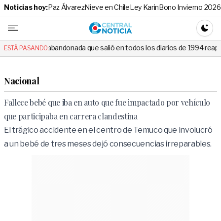
Noticias hoy:
Paz Álvarez
Nieve en Chile
Ley Karin
Bono Invierno 2026
Central No
CAMBI
bandonada que salió en todos los diarios de 1994 reapareció e hizo llor
ESTÁ PASANDO:
Nacional
Fallece bebé que iba en auto que fue impactado por vehículo
que participaba en carrera clandestina
El trágico accidente en el centro de Temuco que involucró
a un bebé de tres meses dejó consecuencias irreparables.