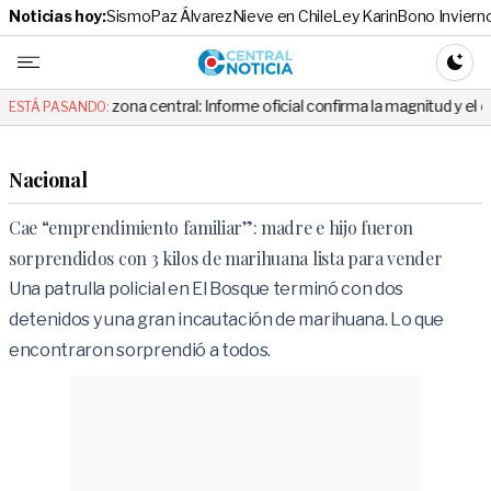
Noticias hoy:
Sismo
Paz Álvarez
Nieve en Chile
Ley Karin
Bono Inviern
Central No
CAMBI
a zona central: Informe oficial confirma la magnitud y el origen del temb
ESTÁ PASANDO:
Nacional
Cae “emprendimiento familiar”: madre e hijo fueron
sorprendidos con 3 kilos de marihuana lista para vender
Una patrulla policial en El Bosque terminó con dos
detenidos y una gran incautación de marihuana. Lo que
encontraron sorprendió a todos.