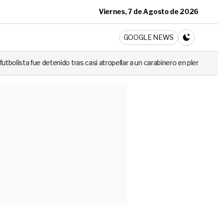
Viernes, 7 de Agosto de 2026
ticia
GOOGLE NEWS
CAMBIA A 
s casi atropellar a un carabinero en plena fiscalización
Cortes de 