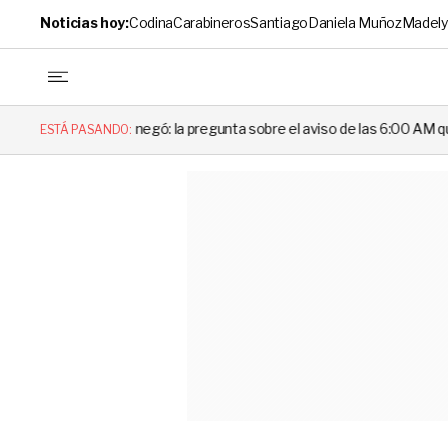
Noticias hoy:
Codina
Carabineros
Santiago
Daniela Muñoz
Madely
ó: la pregunta sobre el aviso de las 6:00 AM que dejó en evidencia al D
ESTÁ PASANDO: