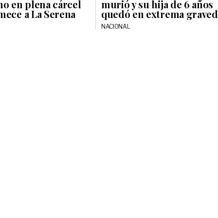
mo en plena cárcel
murió y su hija de 6 años
mece a La Serena
quedó en extrema grave
NACIONAL