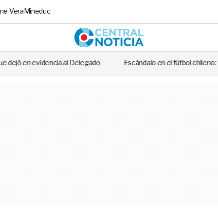
ne Vera
Mineduc
Central No
elegado
Escándalo en el fútbol chileno: futbolista fue detenido tra