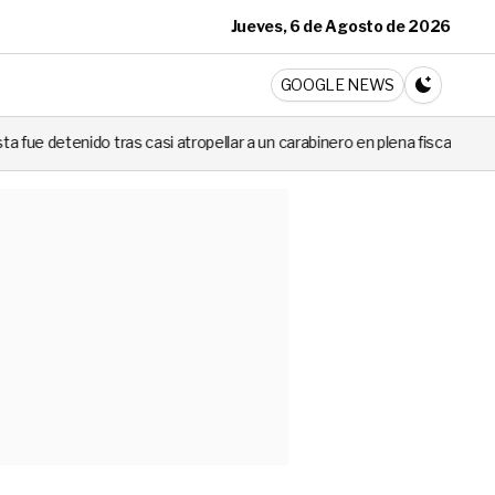
Jueves, 6 de Agosto de 2026
ticia
GOOGLE NEWS
CAMBIA A 
 atropellar a un carabinero en plena fiscalización
Cortes de luz d