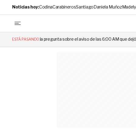
Noticias hoy:
Codina
Carabineros
Santiago
Daniela Muñoz
Madely
pregunta sobre el aviso de las 6:00 AM que dejó en evidencia al Delega
ESTÁ PASANDO: