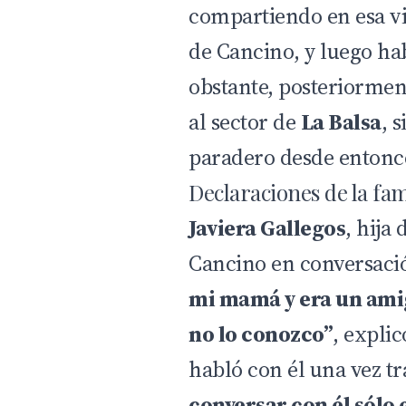
compartiendo en esa v
de Cancino, y luego ha
obstante, posteriorment
al sector de
La Balsa
, 
paradero desde entonc
Declaraciones de la fam
Javiera Gallegos
, hija 
Cancino en conversac
mi mamá y era un amig
no lo conozco”
, expli
habló con él una vez tr
conversar con él sólo e