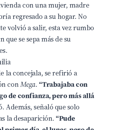
ivienda con una mujer, madre
bría regresado a su hogar. No
e volvió a salir, esta vez rumbo
sin que se sepa más de su
es.
ilia
de la concejala, se refirió a
ión con
Mega
.
“Trabajaba con
o de confianza, pero más allá
có. Además, señaló que solo
as la desaparición.
“Pude
l primer día, el lunes, pero de