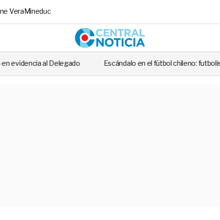
ne Vera
Mineduc
Central No
do
Escándalo en el fútbol chileno: futbolista fue detenido tras casi