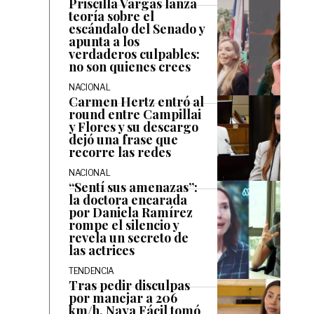
Priscilla Vargas lanza
teoría sobre el
escándalo del Senado y
apunta a los
verdaderos culpables:
no son quienes crees
NACIONAL
Carmen Hertz entró al
round entre Campillai
y Flores y su descargo
dejó una frase que
recorre las redes
NACIONAL
“Sentí sus amenazas”:
la doctora encarada
por Daniela Ramírez
rompe el silencio y
revela un secreto de
las actrices
TENDENCIA
Tras pedir disculpas
por manejar a 206
km/h, Naya Fácil tomó