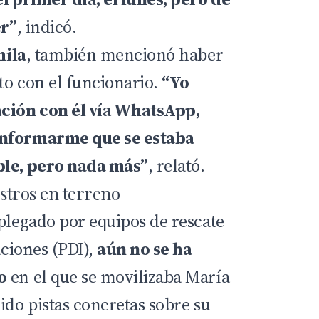
er”
, indicó.
ila
, también mencionó haber
to con el funcionario.
“Yo
ción con él vía WhatsApp,
informarme que se estaba
ble, pero nada más”
, relató.
astros en terreno
splegado por equipos de rescate
aciones (PDI)
,
aún no se ha
o
en el que se movilizaba María
ido pistas concretas sobre su