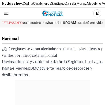
Noticias hoy:
Codina
Carabineros
Santiago
Daniela Muñoz
Madelyne V
Central No
CAMBI
gunta sobre el aviso de las 6:00 AM que dejó en evidencia al Delegado
ESTÁ PASANDO:
Nacional
¿Qué regiones se verán afectadas? Anuncian lluvias intensas y
vientos por nuevo sistema frontal
Lluvias intensas y vientos afectarán la Región de Los Lagos
hasta el viernes: DMC advierte riesgo de desbordes y
deslizamientos.