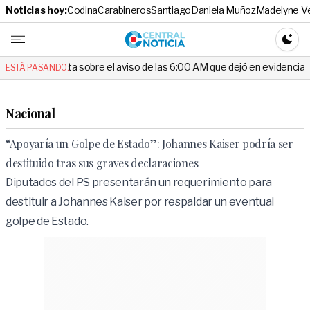
Noticias hoy:
Codina
Carabineros
Santiago
Daniela Muñoz
Madelyne V
Central No
CAMBI
ta sobre el aviso de las 6:00 AM que dejó en evidencia al Delegado
ESTÁ PASANDO:
Nacional
“Apoyaría un Golpe de Estado”: Johannes Kaiser podría ser
destituido tras sus graves declaraciones
Diputados del PS presentarán un requerimiento para
destituir a Johannes Kaiser por respaldar un eventual
golpe de Estado.