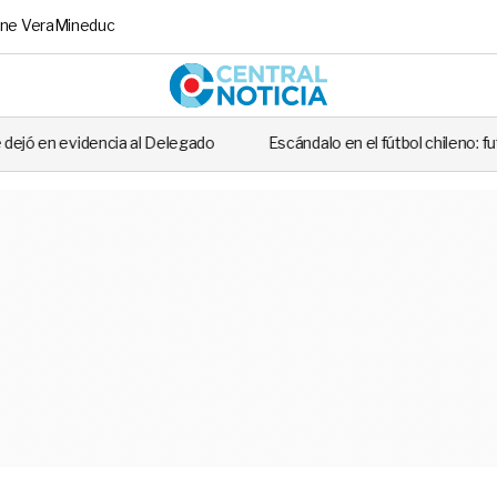
ne Vera
Mineduc
Central No
al Delegado
Escándalo en el fútbol chileno: futbolista fue detenido