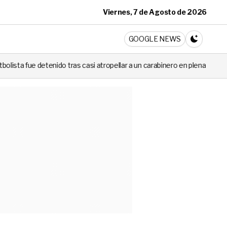
Viernes, 7 de Agosto de 2026
ticia
GOOGLE NEWS
CAMBIA A 
 tras casi atropellar a un carabinero en plena fiscalización
Cortes