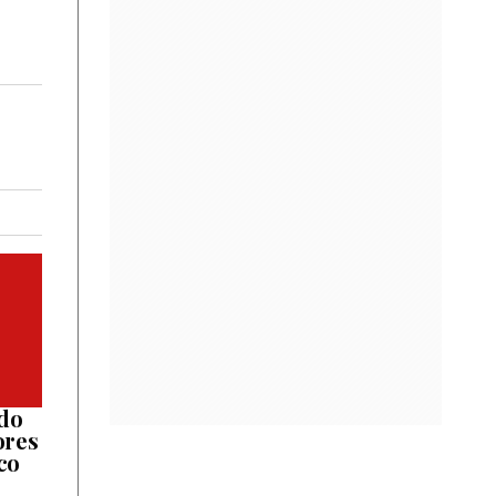
ido
ores
co