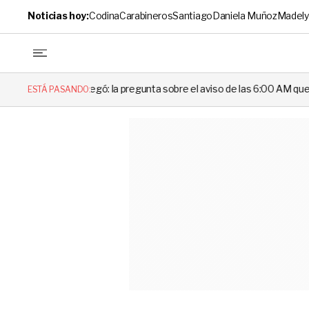
Noticias hoy:
Codina
Carabineros
Santiago
Daniela Muñoz
Madely
negó: la pregunta sobre el aviso de las 6:00 AM que dejó en evidencia 
ESTÁ PASANDO: