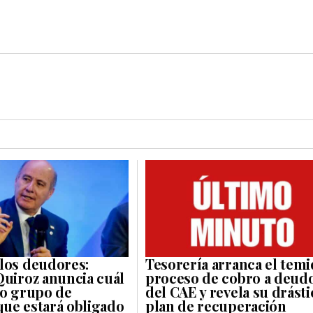
los deudores:
Tesorería arranca el tem
Quiroz anuncia cuál
proceso de cobro a deud
vo grupo de
del CAE y revela su drásti
ue estará obligado
plan de recuperación