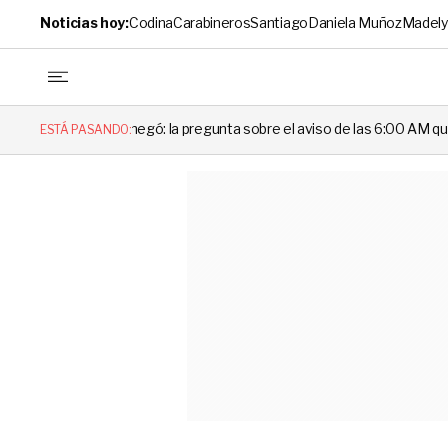
Noticias hoy:
Codina
Carabineros
Santiago
Daniela Muñoz
Madely
gó: la pregunta sobre el aviso de las 6:00 AM que dejó en evidencia al 
ESTÁ PASANDO: