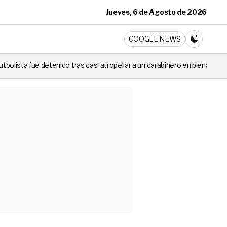
Jueves, 6 de Agosto de 2026
ticia
GOOGLE NEWS
CAMBIA A 
as casi atropellar a un carabinero en plena fiscalización
Cortes de