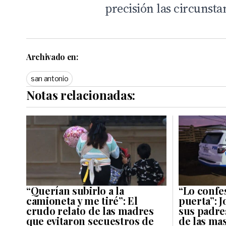
precisión las circunst
Archivado en:
san antonio
Notas relacionadas:
“Querían subirlo a la
“Lo confes
camioneta y me tiré”: El
puerta”: J
crudo relato de las madres
sus padres
que evitaron secuestros de
de las ma