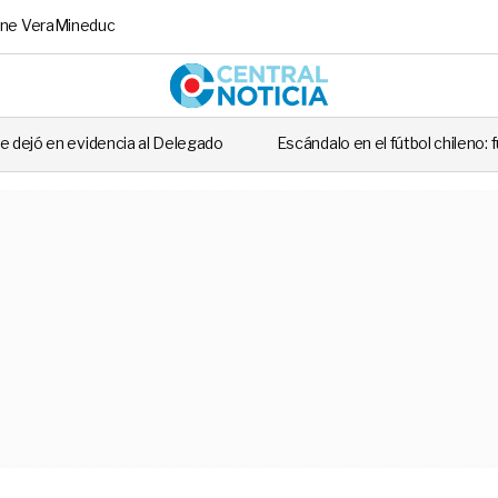
ne Vera
Mineduc
Central No
Delegado
Escándalo en el fútbol chileno: futbolista fue detenido tr