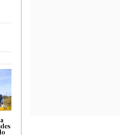
da
ades
do