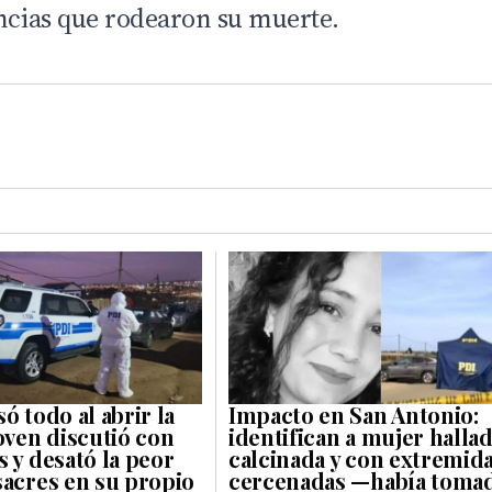
ancias que rodearon su muerte.
ó todo al abrir la
Impacto en San Antonio:
oven discutió con
identifican a mujer halla
 y desató la peor
calcinada y con extremid
sacres en su propio
cercenadas —había toma