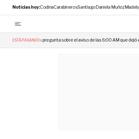
Noticias hoy:
Codina
Carabineros
Santiago
Daniela Muñoz
Madely
: la pregunta sobre el aviso de las 6:00 AM que dejó en evidencia al D
ESTÁ PASANDO: