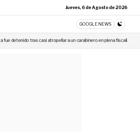
Jueves, 6 de Agosto de 2026
ticia
GOOGLE NEWS
CAMBIA A 
s casi atropellar a un carabinero en plena fiscalización
Cortes de l