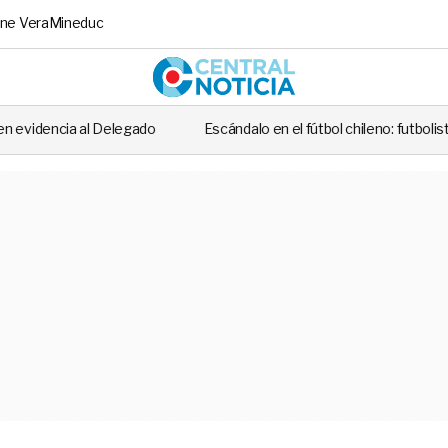
ne Vera
Mineduc
Central No
elegado
Escándalo en el fútbol chileno: futbolista fue detenido tra