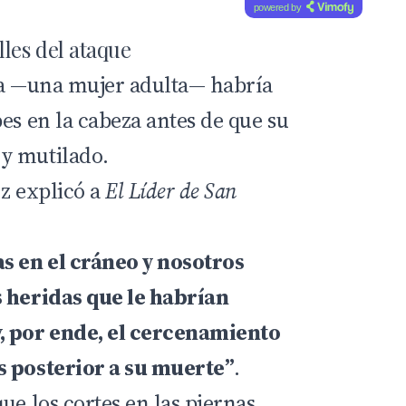
powered by
les del ataque
ma —una mujer adulta— habría
es en la cabeza antes de que su
y mutilado.
oz explicó a
El Líder de San
s en el cráneo y nosotros
s heridas que le habrían
, por ende, el cercenamiento
s posterior a su muerte”
.
ue los cortes en las piernas