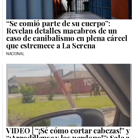
“Se comió parte de su cuerpo”:
Revelan detalles macabros de un
caso de canibalismo en plena cárcel
que estremece a La Serena
NACIONAL
VIDEO | “¡Sé cómo cortar cabezas!” y
“¡Arrodíllense y los perdono!”: Sale a