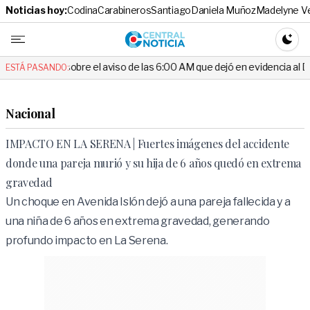
Noticias hoy:
Codina
Carabineros
Santiago
Daniela Muñoz
Madelyne V
Central No
CAMBI
sobre el aviso de las 6:00 AM que dejó en evidencia al Delegado
ESTÁ PASANDO:
Nacional
IMPACTO EN LA SERENA | Fuertes imágenes del accidente
donde una pareja murió y su hija de 6 años quedó en extrema
gravedad
Un choque en Avenida Islón dejó a una pareja fallecida y a
una niña de 6 años en extrema gravedad, generando
profundo impacto en La Serena.