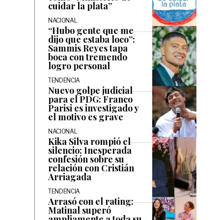
cuidar la plata”
NACIONAL
“Hubo gente que me
dijo que estaba loco”:
Sammis Reyes tapa
boca con tremendo
logro personal
TENDENCIA
Nuevo golpe judicial
para el PDG: Franco
Parisi es investigado y
el motivo es grave
NACIONAL
Kika Silva rompió el
silencio: Inesperada
confesión sobre su
relación con Cristián
Arriagada
TENDENCIA
Arrasó con el rating:
Matinal superó
ampliamente a toda su