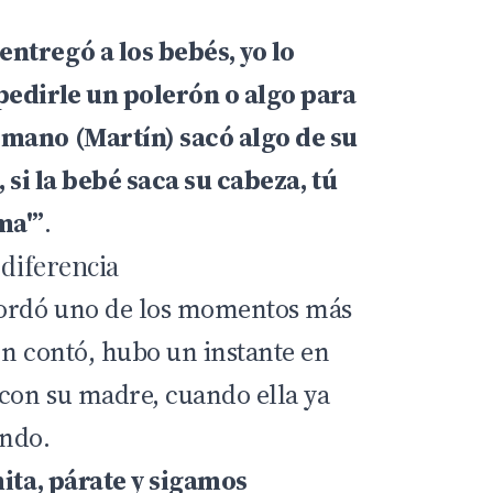
ntregó a los bebés, yo lo
pedirle un polerón o algo para
mano (Martín) sacó algo de su
, si la bebé saca su cabeza, tú
ma'”
.
 diferencia
ordó uno de los momentos más
ún contó, hubo un instante en
 con su madre, cuando ella ya
ando.
mita, párate y sigamos