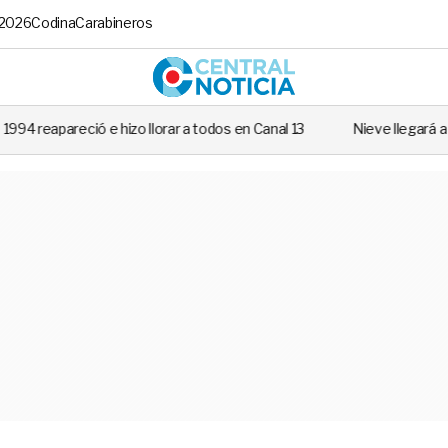
 2026
Codina
Carabineros
Central No
orar a todos en Canal 13
Nieve llegará a varias regiones de Chile: R