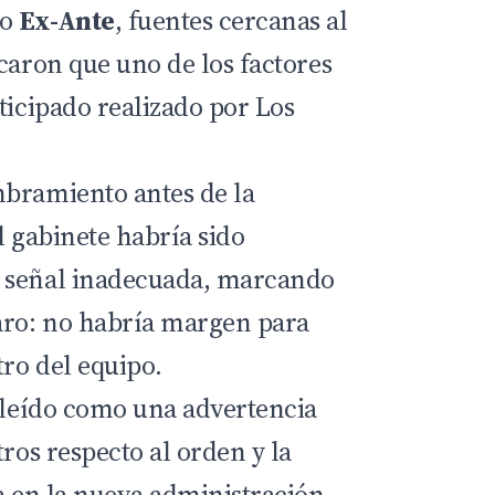
io
Ex-Ante
, fuentes cercanas al
caron que uno de los factores
ticipado realizado por Los
mbramiento antes de la
l gabinete habría sido
 señal inadecuada, marcando
aro: no habría margen para
tro del equipo.
e leído como una advertencia
tros respecto al orden y la
a en la nueva administración.