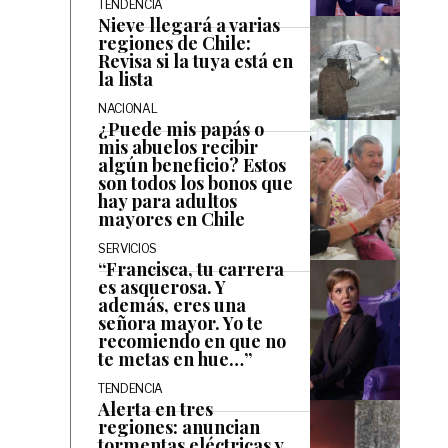
TENDENCIA
Nieve llegará a varias
regiones de Chile:
Revisa si la tuya está en
la lista
NACIONAL
¿Puede mis papás o
mis abuelos recibir
algún beneficio? Estos
son todos los bonos que
hay para adultos
mayores en Chile
SERVICIOS
“Francisca, tu carrera
es asquerosa. Y
además, eres una
señora mayor. Yo te
recomiendo en que no
te metas en hue…”
TENDENCIA
Alerta en tres
regiones: anuncian
tormentas eléctricas y