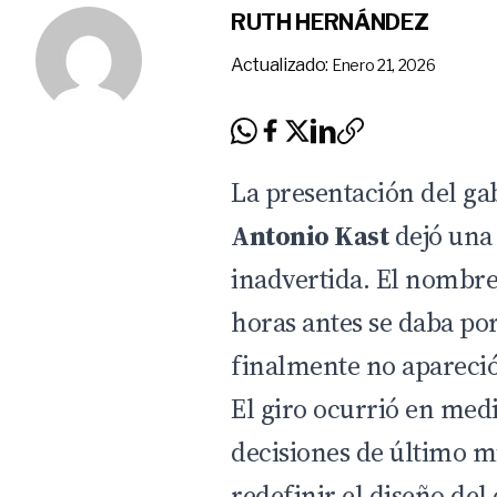
RUTH HERNÁNDEZ
Actualizado:
Enero 21, 2026
La presentación del ga
Antonio Kast
dejó una
inadvertida. El nombr
horas antes se daba po
finalmente no apareció
El giro ocurrió en med
decisiones de último 
redefinir el diseño del