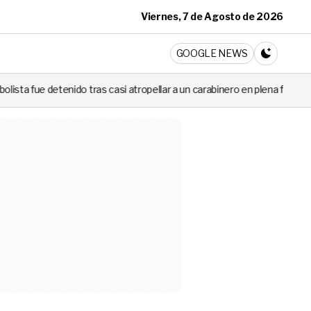
Viernes, 7 de Agosto de 2026
ticia
GOOGLE NEWS
CAMBIA A 
tras casi atropellar a un carabinero en plena fiscalización
Cortes 