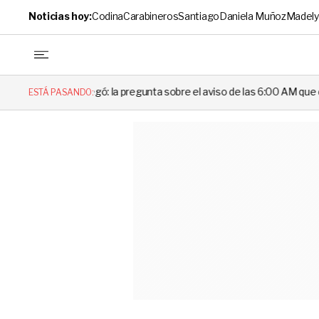
Noticias hoy:
Codina
Carabineros
Santiago
Daniela Muñoz
Madely
egó: la pregunta sobre el aviso de las 6:00 AM que dejó en evidencia a
ESTÁ PASANDO: