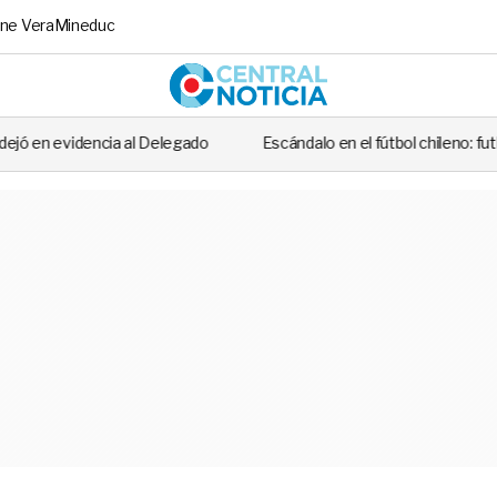
ne Vera
Mineduc
Central No
l Delegado
Escándalo en el fútbol chileno: futbolista fue detenido 