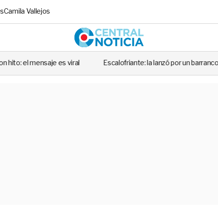
s
Camila Vallejos
Central No
es viral
Escalofriante: la lanzó por un barranco de 30 metros y el