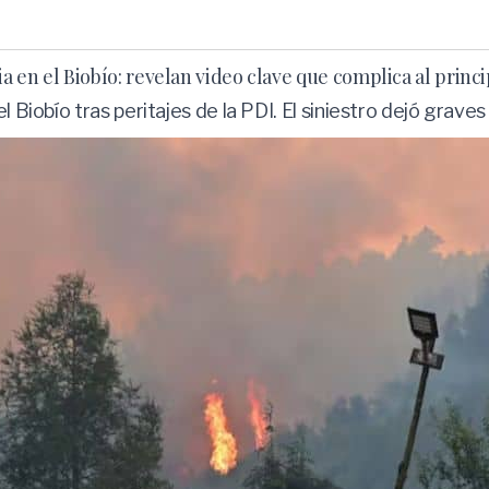
 en el Biobío: revelan video clave que complica al princ
l Biobío tras peritajes de la PDI. El siniestro dejó graves