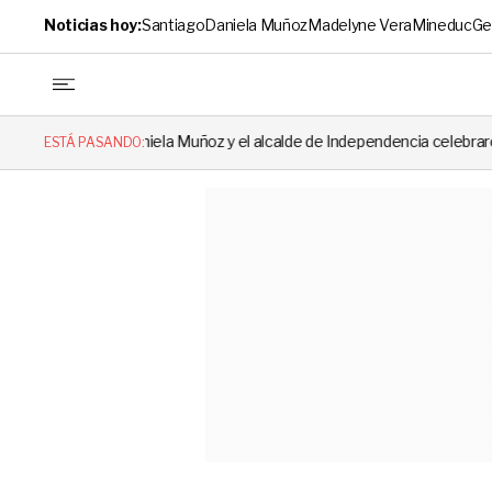
Noticias hoy:
Santiago
Daniela Muñoz
Madelyne Vera
Mineduc
Ge
aniela Muñoz y el alcalde de Independencia celebraron hito: el mensaje 
ESTÁ PASANDO: