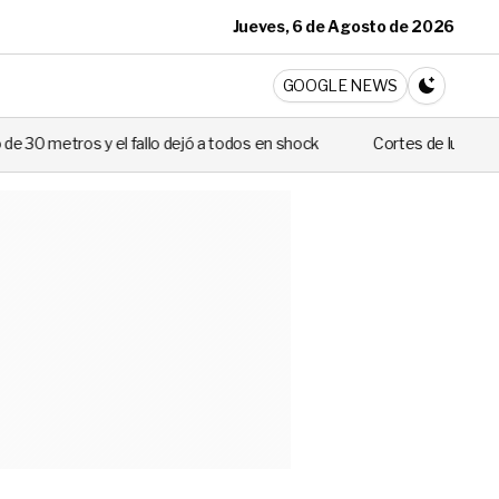
Jueves, 6 de Agosto de 2026
ticia
GOOGLE NEWS
CAMBIA A 
 fallo dejó a todos en shock
Cortes de luz de hasta 8 horas afecta