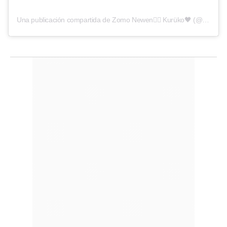
Una publicación compartida de Zomo Newen❤️‍🔥 Kurüko🖤 (@zomo_newen_kuruko)