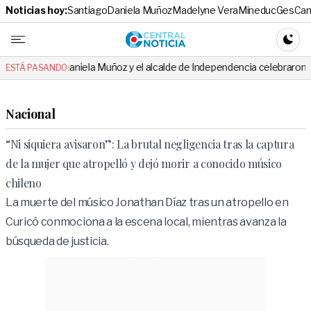
Noticias hoy:
Santiago
Daniela Muñoz
Madelyne Vera
Mineduc
Ges
Cam
Central No
CAMBI
aniela Muñoz y el alcalde de Independencia celebraron hito: el mensaje e
ESTÁ PASANDO:
Nacional
“Ni siquiera avisaron”: La brutal negligencia tras la captura
de la mujer que atropelló y dejó morir a conocido músico
chileno
La muerte del músico Jonathan Díaz tras un atropello en
Curicó conmociona a la escena local, mientras avanza la
búsqueda de justicia.