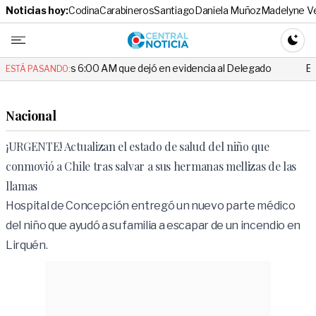
Noticias hoy:
Codina
Carabineros
Santiago
Daniela Muñoz
Madelyne V
Central No
CAMBI
as 6:00 AM que dejó en evidencia al Delegado
Escándalo en el fútb
ESTÁ PASANDO:
Nacional
¡URGENTE! Actualizan el estado de salud del niño que
conmovió a Chile tras salvar a sus hermanas mellizas de las
llamas
Hospital de Concepción entregó un nuevo parte médico
del niño que ayudó a su familia a escapar de un incendio en
Lirquén.