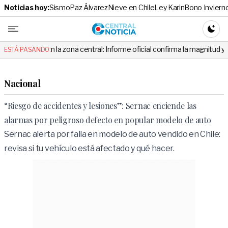
Noticias hoy:
Sismo
Paz Álvarez
Nieve en Chile
Ley Karin
Bono Inviern
Central No
CAMBI
e en la zona central: Informe oficial confirma la magnitud y el origen de
ESTÁ PASANDO:
Nacional
“Riesgo de accidentes y lesiones”: Sernac enciende las
alarmas por peligroso defecto en popular modelo de auto
Sernac alerta por falla en modelo de auto vendido en Chile:
revisa si tu vehículo está afectado y qué hacer.