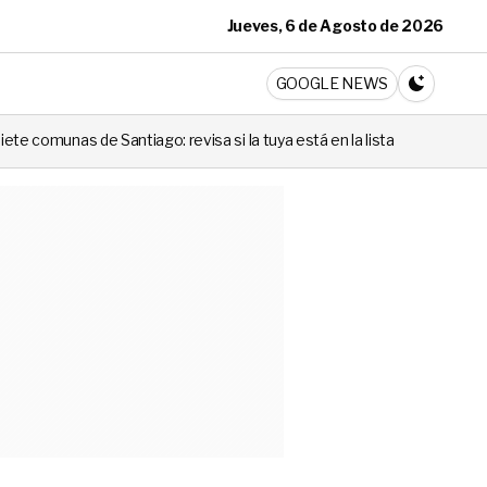
Jueves, 6 de Agosto de 2026
ticia
GOOGLE NEWS
CAMBIA A 
revisa si la tuya está en la lista
Codina no lo negó: la pregunt