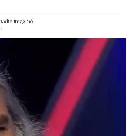
e nadie imaginó
”.