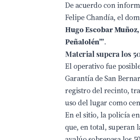
De acuerdo con informa
Felipe Chandía, el dom
Hugo Escobar Muñoz, q
Peñalolén’”
.
Material supera los 5
El operativo fue posibl
Garantía de San Bernar
registro del recinto, t
uso del lugar como cent
En el sitio, la policía
que, en total, superan 
avalúo sobrepasa los 50