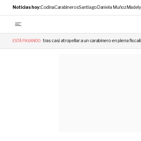
Noticias hoy:
Codina
Carabineros
Santiago
Daniela Muñoz
Madely
s casi atropellar a un carabinero en plena fiscalización
Cortes de 
ESTÁ PASANDO: