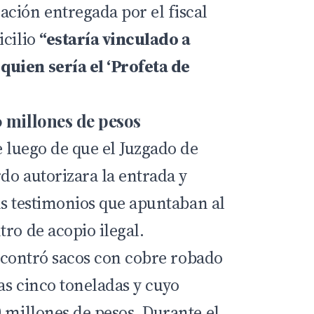
ción entregada por el fiscal
icilio
“estaría vinculado a
uien sería el ‘Profeta de
0 millones de pesos
e luego de que el Juzgado de
do autorizara la entrada y
ras testimonios que apuntaban al
ro de acopio ilegal.
 encontró sacos con cobre robado
las cinco toneladas y cuyo
 millones de pesos. Durante el