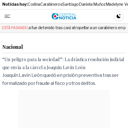
Noticias hoy:
Codina
Carabineros
Santiago
Daniela Muñoz
Madelyne V
Central No
CAMBI
fue detenido tras casi atropellar a un carabinero en plena fiscalización
ESTÁ PASANDO:
Nacional
“Un peligro para la sociedad”: La drástica resolución judicial
que envía a la cárcel a Joaquín Lavín León
Joaquín Lavín León quedó en prisión preventiva tras ser
formalizado por fraude al fisco y otros delitos.