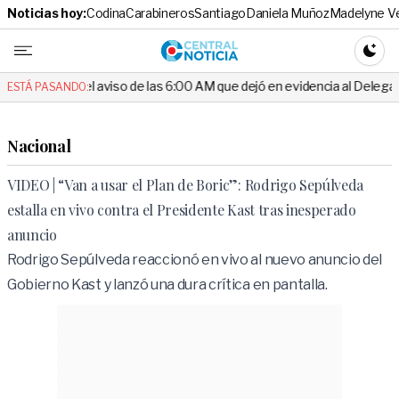
Noticias hoy:
Codina
Carabineros
Santiago
Daniela Muñoz
Madelyne V
Central No
CAMBI
aviso de las 6:00 AM que dejó en evidencia al Delegado
Escándalo
ESTÁ PASANDO:
Nacional
VIDEO | “Van a usar el Plan de Boric”: Rodrigo Sepúlveda
estalla en vivo contra el Presidente Kast tras inesperado
anuncio
Rodrigo Sepúlveda reaccionó en vivo al nuevo anuncio del
Gobierno Kast y lanzó una dura crítica en pantalla.