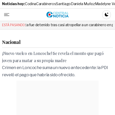
Noticias hoy:
Codina
Carabineros
Santiago
Daniela Muñoz
Madelyne V
Central No
CAMBI
a fue detenido tras casi atropellar a un carabinero en plena fiscalización
ESTÁ PASANDO:
Nacional
¡Nuevo vuelco en Loncoche! Se revela el monto que pagó
joven para matar a su propia madre
Crimen en Loncoche suma un nuevo antecedente: la PDI
reveló el pago que habría sido ofrecido.