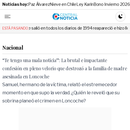
Noticias hoy:
Paz Álvarez
Nieve en Chile
Ley Karin
Bono Invierno 2026
Central No
CAMBI
lió en todos los diarios de 1994 reapareció e hizo llorar a todos en Ca
ESTÁ PASANDO:
Nacional
“Te tengo una mala noticia”: La brutal e impactante
confesión en pleno velorio que destrozó a la familia de madre
asesinada en Loncoche
Samuel, hermano de la víctima, relató el estremecedor
momento en que supo la verdad. ¿Quién le reveló que su
sobrina planeó el crimen en Loncoche?