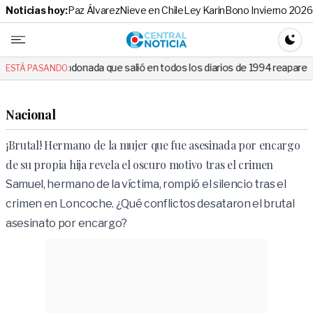
Noticias hoy:
Paz Álvarez
Nieve en Chile
Ley Karin
Bono Invierno 2026
Central No
CAMBI
nada que salió en todos los diarios de 1994 reapareció e hizo llorar a
ESTÁ PASANDO:
Nacional
¡Brutal! Hermano de la mujer que fue asesinada por encargo
de su propia hija revela el oscuro motivo tras el crimen
Samuel, hermano de la víctima, rompió el silencio tras el
crimen en Loncoche. ¿Qué conflictos desataron el brutal
asesinato por encargo?