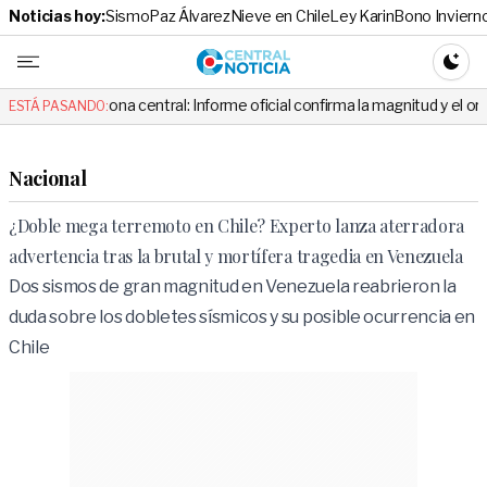
Noticias hoy:
Sismo
Paz Álvarez
Nieve en Chile
Ley Karin
Bono Inviern
Central No
CAMBI
zona central: Informe oficial confirma la magnitud y el origen del temblo
ESTÁ PASANDO:
Nacional
¿Doble mega terremoto en Chile? Experto lanza aterradora
advertencia tras la brutal y mortífera tragedia en Venezuela
Dos sismos de gran magnitud en Venezuela reabrieron la
duda sobre los dobletes sísmicos y su posible ocurrencia en
Chile