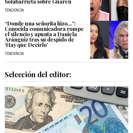
Solabarrieta sobre Guarén
TENDENCIA
“Donde una señorita hizo…”:
Conocida comunicadora rompe
el silencio y apunta a Daniela
Aránguiz tras su despido de
‘Hay que Decirlo’
TENDENCIA
Selección del editor: