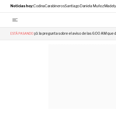
Noticias hoy:
Codina
Carabineros
Santiago
Daniela Muñoz
Madely
: la pregunta sobre el aviso de las 6:00 AM que dejó en evidencia al D
ESTÁ PASANDO: