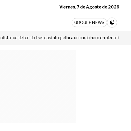
Viernes, 7 de Agosto de 2026
ticia
GOOGLE NEWS
CAMBIA A 
s casi atropellar a un carabinero en plena fiscalización
Cortes de l