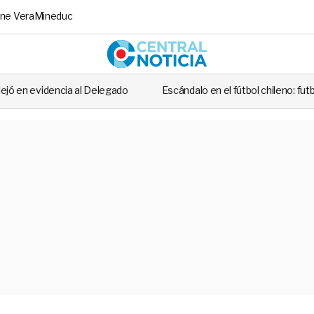
ne Vera
Mineduc
Central No
elegado
Escándalo en el fútbol chileno: futbolista fue detenido tra