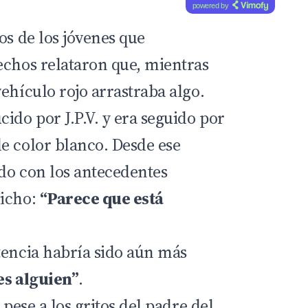
powered by
os de los jóvenes que
echos relataron que, mientras
ehículo rojo arrastraba algo.
ido por J.P.V. y era seguido por
e color blanco. Desde ese
do con los antecedentes
dicho:
“Parece que está
tencia habría sido aún más
 es alguien”
.
 pese a los gritos del padre del