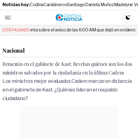
Noticias hoy:
Codina
Carabineros
Santiago
Daniela Muñoz
Madelyne V
Central No
CAMBI
ta sobre el aviso de las 6:00 AM que dejó en evidencia al Delegado
ESTÁ PASANDO:
Nacional
Remezón en el gabinete de Kast: Revelan quiénes son los dos
ministros salvados por la ciudadanía en la última Cadem
Los ministros mejor evaluados Cadem marcaron distancia
en el gabinete de Kast. ¿Quiénes lideran el respaldo
ciudadano?