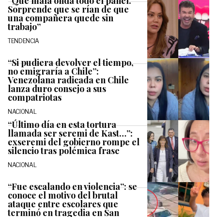
“Qué mala onda todo el panel.
Sorprende que se rían de que
una compañera quede sin
trabajo”
TENDENCIA
“Si pudiera devolver el tiempo,
no emigraría a Chile”:
Venezolana radicada en Chile
lanza duro consejo a sus
compatriotas
NACIONAL
“Último día en esta tortura
llamada ser seremi de Kast…”:
exseremi del gobierno rompe el
silencio tras polémica frase
NACIONAL
“Fue escalando en violencia”: se
conoce el motivo del brutal
ataque entre escolares que
terminó en tragedia en San