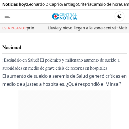
Noticias hoy:
Leonardo DiCaprio
Santiago
Criteria
Cambio de hora
Cami
Central N
CAMBI
Caprio
Lluvia y nieve llegan a la zona central: Meteorología adv
ESTÁ PASANDO:
Nacional
¡Escándalo en Salud! El polémico y millonario aumento de sueldo a
autoridades en medio de grave crisis de recortes en hospitales
El aumento de sueldo a seremis de Salud generó críticas en
medio de ajustes a hospitales. ¿Qué respondió el Minsal?