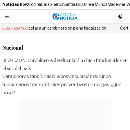
Noticias hoy:
Codina
Carabineros
Santiago
Daniela Muñoz
Madelyne V
Central No
CAMBI
pellar a un carabinero en plena fiscalización
Cortes de luz de hast
ESTÁ PASANDO:
Nacional
¡REMEZÓN! Carabineros desvinculará a cinco funcionarios en
el sur del país
Carabineros Biobío inició la desvinculación de cinco
funcionarios tras controles preventivos de drogas. ¿Qué
pasó?