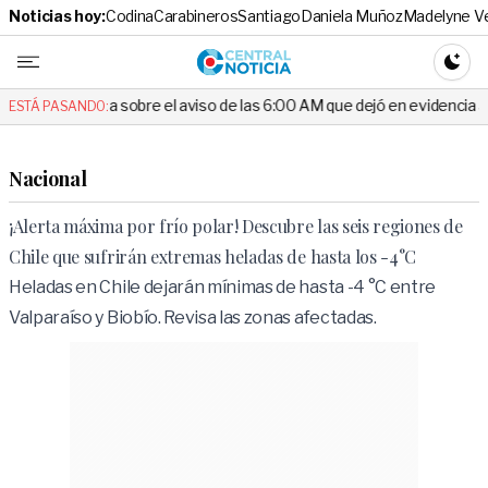
Noticias hoy:
Codina
Carabineros
Santiago
Daniela Muñoz
Madelyne V
Central No
CAMBI
a sobre el aviso de las 6:00 AM que dejó en evidencia al Delegado
ESTÁ PASANDO:
Nacional
¡Alerta máxima por frío polar! Descubre las seis regiones de
Chile que sufrirán extremas heladas de hasta los -4°C
Heladas en Chile dejarán mínimas de hasta -4 °C entre
Valparaíso y Biobío. Revisa las zonas afectadas.